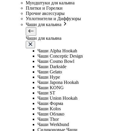
Мундштуки для кальяна
Плитки и Горелки
Прочие аксессуары
Уплотнители и Диффузоры
Чаши для кальяна
Чаши для кальяна
Чаши Alpha Hookah
Чаши Conceptic Design
Чаши Cosmo Bowl
Чаши Darkside
Чаши Gelato
Чаши Hype
Чаши Japona Hookah
Чаши KONG
Чаши ST
Чаши Union Hookah
Чаши Форма
Чаши Kolos
Чаши Облако
Чаши Thor
Чаши Werkbund
Силиконовые Чаши