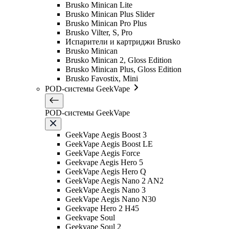
Brusko Minican Lite
Brusko Minican Plus Slider
Brusko Minican Pro Plus
Brusko Vilter, S, Pro
Испарители и картриджи Brusko
Brusko Minican
Brusko Minican 2, Gloss Edition
Brusko Minican Plus, Gloss Edition
Brusko Favostix, Mini
POD-системы GeekVape
POD-системы GeekVape
GeekVape Aegis Boost 3
GeekVape Aegis Boost LE
GeekVape Aegis Force
Geekvape Aegis Hero 5
GeekVape Aegis Hero Q
GeekVape Aegis Nano 2 AN2
GeekVape Aegis Nano 3
GeekVape Aegis Nano N30
Geekvape Hero 2 H45
Geekvape Soul
Geekvape Soul 2