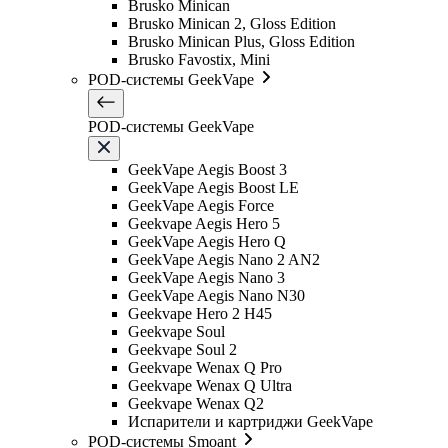
Brusko Minican
Brusko Minican 2, Gloss Edition
Brusko Minican Plus, Gloss Edition
Brusko Favostix, Mini
POD-системы GeekVape
POD-системы GeekVape
GeekVape Aegis Boost 3
GeekVape Aegis Boost LE
GeekVape Aegis Force
Geekvape Aegis Hero 5
GeekVape Aegis Hero Q
GeekVape Aegis Nano 2 AN2
GeekVape Aegis Nano 3
GeekVape Aegis Nano N30
Geekvape Hero 2 H45
Geekvape Soul
Geekvape Soul 2
Geekvape Wenax Q Pro
Geekvape Wenax Q Ultra
Geekvape Wenax Q2
Испарители и картриджи GeekVape
POD-системы Smoant