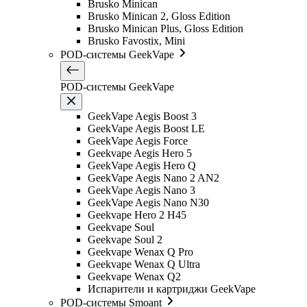
Brusko Minican
Brusko Minican 2, Gloss Edition
Brusko Minican Plus, Gloss Edition
Brusko Favostix, Mini
POD-системы GeekVape
POD-системы GeekVape
GeekVape Aegis Boost 3
GeekVape Aegis Boost LE
GeekVape Aegis Force
Geekvape Aegis Hero 5
GeekVape Aegis Hero Q
GeekVape Aegis Nano 2 AN2
GeekVape Aegis Nano 3
GeekVape Aegis Nano N30
Geekvape Hero 2 H45
Geekvape Soul
Geekvape Soul 2
Geekvape Wenax Q Pro
Geekvape Wenax Q Ultra
Geekvape Wenax Q2
Испарители и картриджи GeekVape
POD-системы Smoant